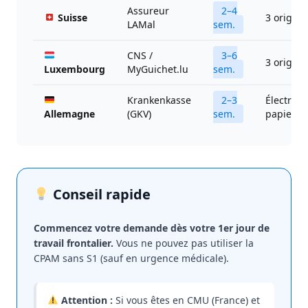
Assureur
2–4
Suisse
3 origin
LAMal
sem.
CNS /
3–6
3 origin
Luxembourg
MyGuichet.lu
sem.
Krankenkasse
2–3
Électro +
Allemagne
(GKV)
sem.
papier
Conseil rapide
Commencez votre demande dès votre 1er jour de
travail frontalier.
Vous ne pouvez pas utiliser la
CPAM sans S1 (sauf en urgence médicale).
Attention :
Si vous êtes en CMU (France) et