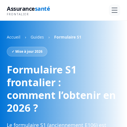
Assurance
santé
FRONTALIER
Accueil
›
Guides
›
Formulaire S1
✓ Mise à jour 2026
Formulaire S1
frontalier :
comment l’obtenir en
2026 ?
Le formulaire S1 (anciennement E106) est