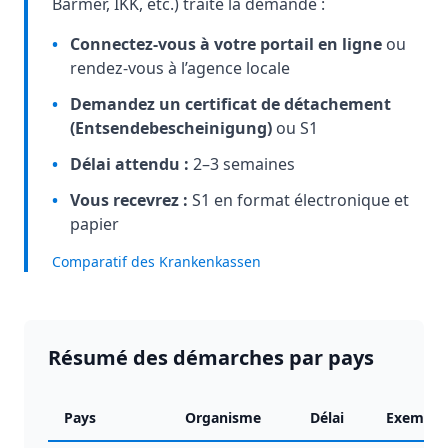
Barmer, IKK, etc.) traite la demande :
•
Connectez-vous à votre portail en ligne
ou
rendez-vous à l’agence locale
•
Demandez un certificat de détachement
(Entsendebescheinigung)
ou S1
•
Délai attendu :
2–3 semaines
•
Vous recevrez :
S1 en format électronique et
papier
Comparatif des Krankenkassen
Résumé des démarches par pays
Pays
Organisme
Délai
Exemplai